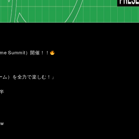
ame Summit）開催！！
ーム）を全力で楽しむ！」
時半
ew