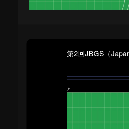
第2回JBGS（Japan 
と