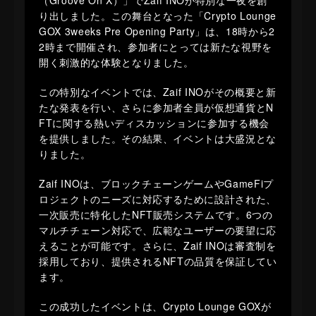
（Groove On X）」でZaif INOが特別な一夜を創
り出しました。この舞台となった「Crypto Lounge
GOX 3weeks Pre Opening Party」は、18時から2
2時まで開催され、参加者にとっては新たな視野を
開く刺激的な体験となりました。
この特別なイベントでは、Zaif INOがその概要と新
たな発表を行い、さらに参加者全員が仮想通貨とN
FTに関する熱いディスカッションに参加する機会
を提供しました。その結果、イベントは大盛況とな
りました。
Zaif INOは、ブロックチェーンゲームやGameFiプ
ロジェクトのニーズに対応するために設計された、
一次販売に特化したNFT販売システムです。6つの
マルチチェーン対応で、広範なユーザーの要望に応
えることが可能です。さらに、Zaif INOは審査制を
採用しており、提供されるNFTの品質を保証してい
ます。
この成功したイベントは、Crypto Lounge GOXが