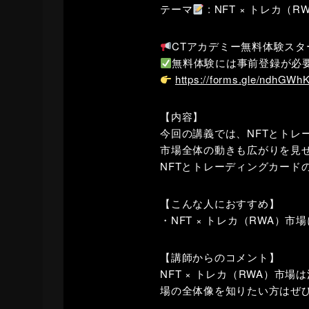
テーマ
: NFT × トレカ（
CTアカデミー無料体験スタ
無料体験には事前登録が必
https://forms.gle/ndhGW
【内容】
今回の講義では、NFTとトレ
市場全体の動きも広がりを見
NFTとトレーディングカード
【こんな人におすすめ】
・NFT × トレカ（RWA）市
【講師からのコメント】
NFT × トレカ（RWA）
場の全体像を知りたい方はぜ