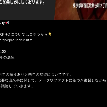
らせ
GOXPROについてはコチラから
m/goxpro/index.html
:00
来年の展望
2024年の振り返りと来年の展望についてです。
主要な出来事に関して、データやファクトに基づき復習しながら
も議論していきます。