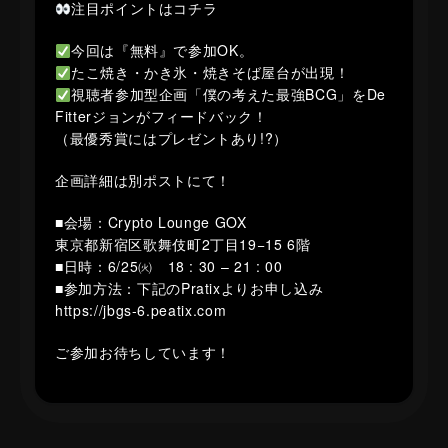
注目ポイントはコチラ
今回は『無料』で参加OK。
たこ焼き・かき氷・焼きそば屋台が出現！
視聴者参加型企画「僕の考えた最強BCG」をDe
Fitterジョンがフィードバック！
（最優秀賞にはプレゼントあり!?）
企画詳細は別ポストにて！
■会場：Crypto Lounge GOX
東京都新宿区歌舞伎町2丁目19−15 6階
■日時：6/25㈫ 18 : 30 – 21 : 00
■参加方法：下記のPratixよりお申し込み
https://jbgs-6.peatix.com
ご参加お待ちしています！