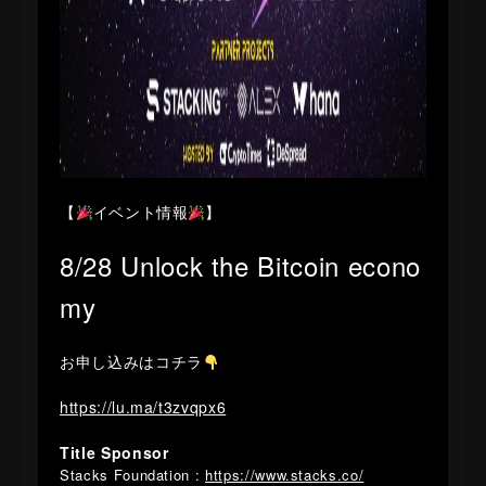
【
イベント情報
】
8/28 Unlock the Bitcoin econo
my
お申し込みはコチラ
https://lu.ma/t3zvqpx6
​Title Sponsor
​Stacks Foundation :
https://www.stacks.co/