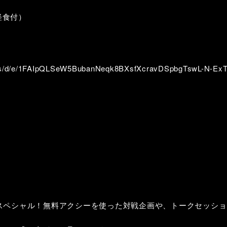
軽食付）
orms/d/e/1FAIpQLSeW5BubanNeqk8BXsfXcravDSpbgTswL-N-Ex
ボスペシャル！無料アクシーを使った対戦企画や、トークセッシ