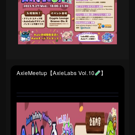
AxieMeetup【AxieLabs Vol.10
】