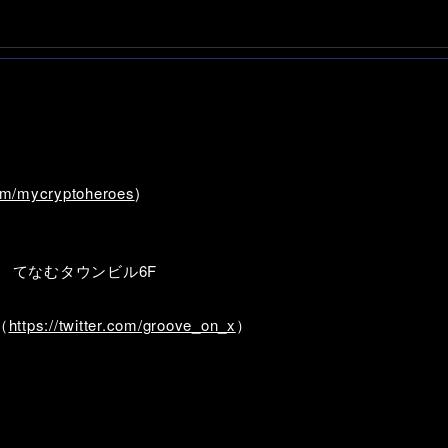
.com/mycryptoheroes
)
5 てなむタウンビル6F
（
https://twitter.com/groove_on_x
）