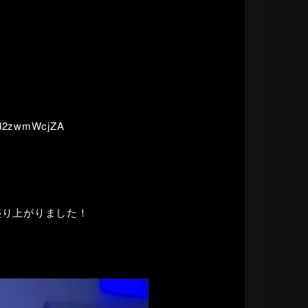
P0d2zwmWcjZA
盛り上がりました！