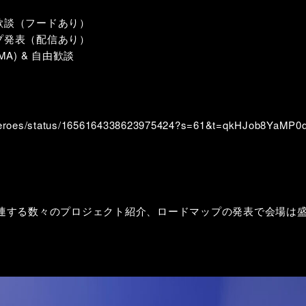
自由歓談（フードあり）
マップ発表（配信あり）
AMA) & 自由歓談
ptoheroes/status/1656164338623975424?s=61&t=qkHJob8YaM
Hに関連する数々のプロジェクト紹介、ロードマップの発表で会場は