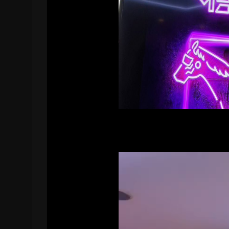
動
画
プ
レ
ー
ヤ