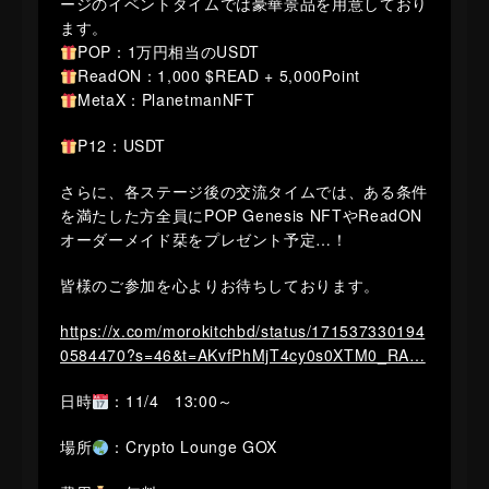
ージのイベントタイムでは豪華景品を用意しており
ます。
POP：1万円相当のUSDT
ReadON：1,000 $READ + 5,000Point
MetaX：PlanetmanNFT
P12：USDT
​さらに、各ステージ後の交流タイムでは、ある条件
を満たした方全員にPOP Genesis NFTやReadON
オーダーメイド栞をプレゼント予定…！
​皆様のご参加を心よりお待ちしております。
https://
x.com/morokitchbd/st
atus/171537330194
0584470?s=46&t=AKvfPhMjT4cy0s0XTM0_RA
…
日時
：11/4 13:00～
場所
：Crypto Lounge GOX