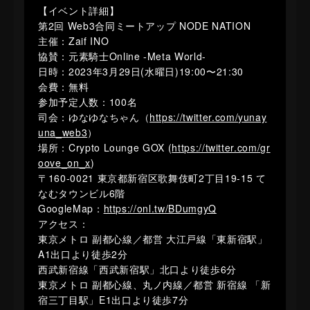
【イベント詳細】
第2回 Web3合同ミートアップ NODE NATION
主催：Zaif INO
協賛：元素騎士Online -Meta World-
日時：2023年3月29日(水曜日)19:00〜21:30
会費：無料
参加予定人数：100名
司会：ゆなゆなちゃん（
https://twitter.com/yunay
una_web3
）
場所：Crypto Lounge GOX (
https://twitter.com/gr
oove_on_x
)
〒160-0021 東京都新宿区歌舞伎町2丁目19-15 て
なむタウンビル6階
GoogleMap：
https://onl.tw/BDumgyQ
アクセス：
東京メトロ 副都心線／都営 大江戸線「東新宿駅」
A1出口より徒歩2分
西武新宿線「西武新宿駅」北口より徒歩6分
東京メトロ 副都心線、丸ノ内線／都営 新宿線 「新
宿三丁目駅」E1出口より徒歩7分