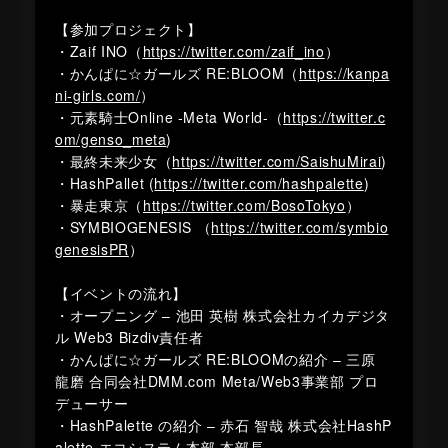
【参加プロジェクト】
・Zaif INO（
https://twitter.com/zaif_ino
）
・かんぱに☆ガールズ RE:BLOOM（
https://kanpa
ni-girls.com/
）
・元素騎士Online -Meta World-（
https://twitter.c
om/genso_meta
)
・最終未来少女（
https://twitter.com/SaishuMirai
)
・HashPallet (
https://twitter.com/hashpalette
)
・暴走東京（
https://twitter.com/BosoTokyo
）
・SYMBIOGENESIS （
https://twitter.com/symbio
genesisPR
）
【イベントの流れ】
・オープニング – 池田 英樹 株式会社カイカデジタ
ル Web3 Bizdiv責任者
・かんぱに☆ガールズ RE:BLOOMの紹介 – 三原
龍磨 合同会社DMM.com Meta/Web3事業部 プロ
デューサー
・HashPalette の紹介 – 赤石 智哉 株式会社HashP
alette エコシステム本部 本部長