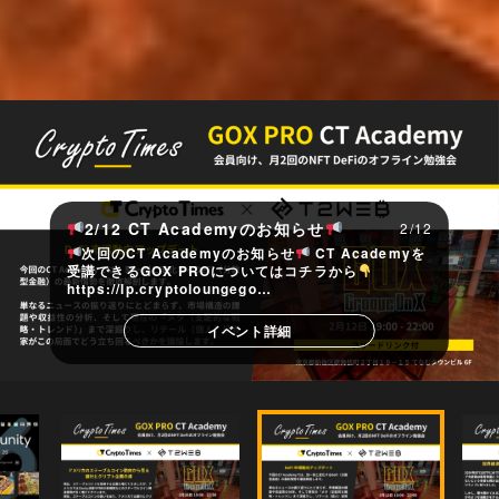
2/12 CT Academyのお知らせ
2/12
次回のCT Academyのお知らせ
CT Academyを
受講できるGOX PROについてはコチラから
️
https://lp.cryptoloungego…
イベント詳細