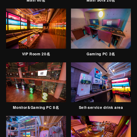
Main 60名
Main Sofa 20名
VIP Room 20名
Gaming PC 2名
Monitor&Gaming PC 8名
Self-service drink area