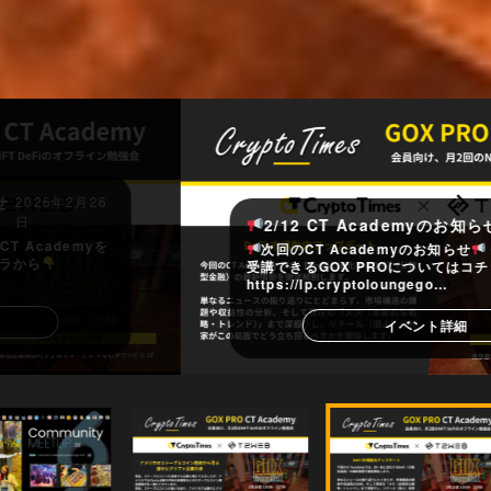
2/12 CT Academyのお知らせ
2/12
次回のCT Academyのお知らせ
CT Academyを
受講できるGOX PROについてはコチラから
️
https://lp.cryptoloungego…
イベント詳細