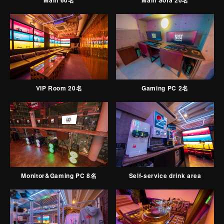
Main 60名
Main Sofa 20名
VIP Room 20名
Gaming PC 2名
Monitor&Gaming PC 8名
Self-service drink area